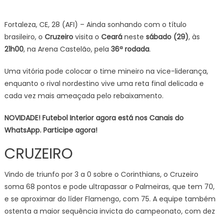
Cruzeiro
mira
Fortaleza, CE, 28 (AFI) – Ainda sonhando com o título
vice-
brasileiro, o
Cruzeiro
visita o
Ceará
neste
sábado (29)
, às
liderança
21h00
, na Arena Castelão, pela
36ª rodada
.
no
Castelão
Uma vitória pode colocar o time mineiro na vice-liderança,
e
enquanto o rival nordestino vive uma reta final delicada e
aumenta
cada vez mais ameaçada pelo rebaixamento.
pressão
sobre
NOVIDADE! Futebol Interior agora está nos Canais do
o
WhatsApp. Participe agora!
Ceará
CRUZEIRO
Vindo de triunfo por 3 a 0 sobre o Corinthians, o Cruzeiro
soma 68 pontos e pode ultrapassar o Palmeiras, que tem 70,
e se aproximar do líder Flamengo, com 75. A equipe também
ostenta a maior sequência invicta do campeonato, com dez