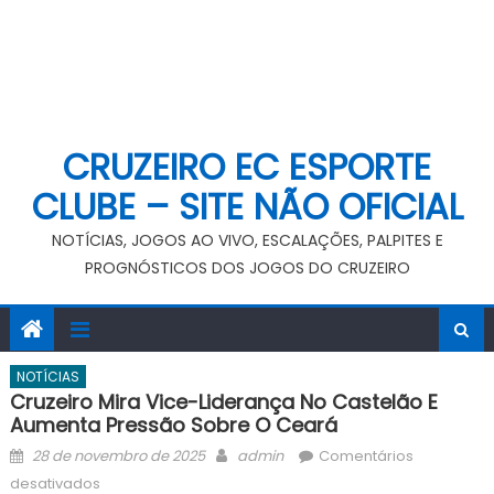
CRUZEIRO EC ESPORTE
CLUBE – SITE NÃO OFICIAL
NOTÍCIAS, JOGOS AO VIVO, ESCALAÇÕES, PALPITES E
PROGNÓSTICOS DOS JOGOS DO CRUZEIRO
NOTÍCIAS
Cruzeiro Mira Vice-Liderança No Castelão E
Aumenta Pressão Sobre O Ceará
Posted
Author
28 de novembro de 2025
admin
Comentários
on
em
desativados