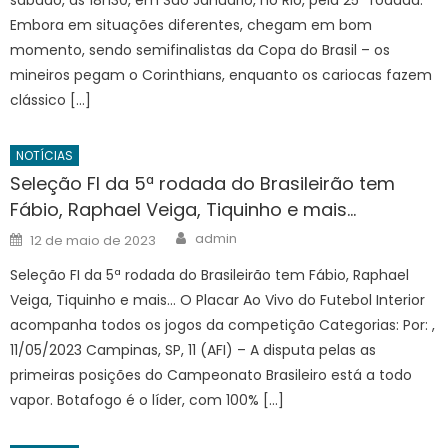
sábado, às 18h30, em São Januário, no Rio, pela 25ª rodada.
Embora em situações diferentes, chegam em bom
momento, sendo semifinalistas da Copa do Brasil – os
mineiros pegam o Corinthians, enquanto os cariocas fazem
clássico […]
NOTÍCIAS
Seleção FI da 5ª rodada do Brasileirão tem
Fábio, Raphael Veiga, Tiquinho e mais…
Author
Posted
admin
12 de maio de 2023
on
Seleção FI da 5ª rodada do Brasileirão tem Fábio, Raphael
Veiga, Tiquinho e mais… O Placar Ao Vivo do Futebol Interior
acompanha todos os jogos da competição Categorias: Por: ,
11/05/2023 Campinas, SP, 11 (AFI) – A disputa pelas as
primeiras posições do Campeonato Brasileiro está a todo
vapor. Botafogo é o líder, com 100% […]