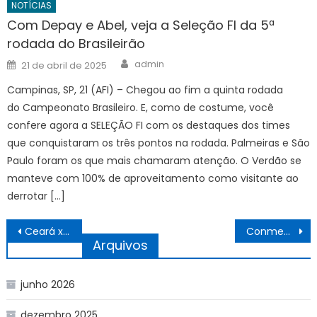
NOTÍCIAS
Com Depay e Abel, veja a Seleção FI da 5ª
rodada do Brasileirão
Author
Posted
admin
21 de abril de 2025
on
Campinas, SP, 21 (AFI) – Chegou ao fim a quinta rodada
do Campeonato Brasileiro. E, como de costume, você
confere agora a SELEÇÃO FI com os destaques dos times
que conquistaram os três pontos na rodada. Palmeiras e São
Paulo foram os que mais chamaram atenção. O Verdão se
manteve com 100% de aproveitamento como visitante ao
derrotar […]
Navegação
Ceará x Cruzeiro – Onde assistir, arbitragem e escalações
Conmebol define as sedes das finais da Libertadores e Sul-Americana de 2026
de
Arquivos
Post
junho 2026
dezembro 2025