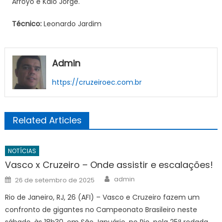
Arroyo e Kaio Jorge.
Técnico:
Leonardo Jardim
Admin
https://cruzeiroec.com.br
Related Articles
NOTÍCIAS
Vasco x Cruzeiro – Onde assistir e escalações!
Author
Posted
admin
26 de setembro de 2025
on
Rio de Janeiro, RJ, 26 (AFI) – Vasco e Cruzeiro fazem um
confronto de gigantes no Campeonato Brasileiro neste