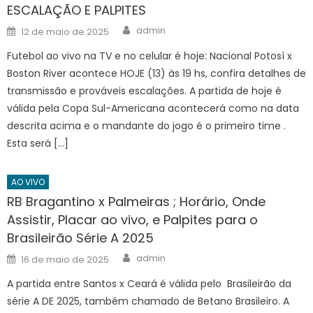
ESCALAÇÃO E PALPITES
Author
Posted
admin
12 de maio de 2025
on
Futebol ao vivo na TV e no celular é hoje: Nacional Potosí x
Boston River acontece HOJE (13) às 19 hs, confira detalhes de
transmissão e prováveis escalações. A partida de hoje é
válida pela Copa Sul-Americana acontecerá como na data
descrita acima e o mandante do jogo é o primeiro time .
Esta será […]
AO VIVO
RB Bragantino x Palmeiras ; Horário, Onde
Assistir, Placar ao vivo, e Palpites para o
Brasileirão Série A 2025
Author
Posted
admin
16 de maio de 2025
on
A partida entre Santos x Ceará é válida pelo Brasileirão da
série A DE 2025, também chamado de Betano Brasileiro. A