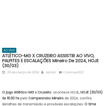
AO VIVO
ATLÉTICO-MG X CRUZEIRO ASSISTIR AO VIVO,
PALPITES E ESCALAÇÕES Mineiro De 2024, HOJE
(30/03)
Posted
Author
30 de março de 2024
admin
Comment(0)
on
O jogo Atlético-MG x Cruzeiro
acontece HOJE
, HOJE (30/03)
às 16:30 hs
pelo
Campeonato Mineiro
de 2024, confira
detalhes de transmissão e prováveis escalações.
O time