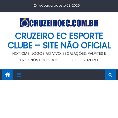
Skip
sábado, agosto 08, 2026
to
content
CRUZEIRO EC ESPORTE
CLUBE – SITE NÃO OFICIAL
NOTÍCIAS, JOGOS AO VIVO, ESCALAÇÕES, PALPITES E
PROGNÓSTICOS DOS JOGOS DO CRUZEIRO