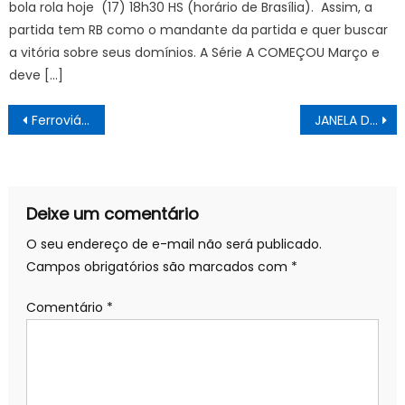
bola rola hoje (17) 18h30 HS (horário de Brasília). Assim, a
partida tem RB como o mandante da partida e quer buscar
a vitória sobre seus domínios. A Série A COMEÇOU Março e
deve […]
Navegação
Ferroviária x Cruzeiro, Atlético-MG x Flamengo AO VIVO COM IMAGENS BRASILEIRÃO FEMININO 2024, HOJE (29/03) palpites
JANELA DE TRANSFERÊNCIAS DO FUTEBOL BRASILEIRO REABRE HIJE (01/04), ENTENDA
de
Post
Deixe um comentário
O seu endereço de e-mail não será publicado.
Campos obrigatórios são marcados com
*
Comentário
*