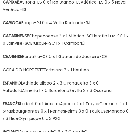
CAPIXABA
Vitória-ES 0 x 1 Rio Branco-ESAtlético-ES 0 x 5 Nova
Venécia-ES
CARIOCA
Bangu-RJ 0 x 4 Volta Redonda-RJ
CATARINENSE
Chapecoense 3 x 1 Atlético-SCHercílio Luz-SC 1 x
0 Joinville-SCBrusque-SC 1 x 1 Camboriú
CEARENSE
Barbalha-CE 0 x 1 Guarani de Juazeiro-CE
COPA DO NORDESTEFortaleza 2 x 1 Náutico
ESPANHOL
Athletic Bilbao 2 x 3 GironaCelta 3 x 0
ValladolidAlmería 1 x 0 BarcelonaSevilla 2 x 3 Osasuna
FRANCÊS
Lorient 0 x 1 AuxerreAjaccio 2 x 1 TroyesClermont 1 x 1
StrasbourgNantes 0 x 1 RennesReims 3 x 0 ToulouseMonaco 0
x 3 NiceOlympique 0 x 3 PSG
GOIANO
Aparecidense-GO 3 x 0 Crac-GO