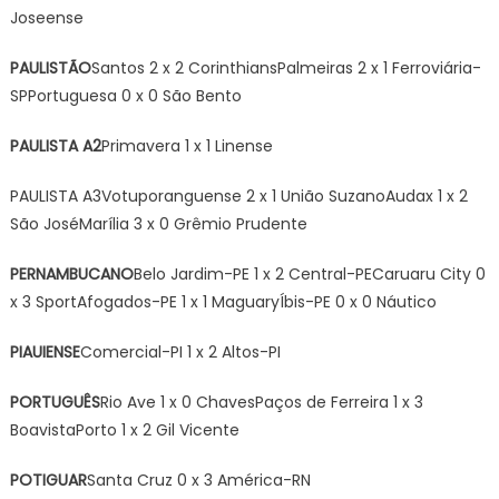
Joseense
PAULISTÃO
Santos 2 x 2 CorinthiansPalmeiras 2 x 1 Ferroviária-
SPPortuguesa 0 x 0 São Bento
PAULISTA A2
Primavera 1 x 1 Linense
PAULISTA A3Votuporanguense 2 x 1 União SuzanoAudax 1 x 2
São JoséMarília 3 x 0 Grêmio Prudente
PERNAMBUCANO
Belo Jardim-PE 1 x 2 Central-PECaruaru City 0
x 3 SportAfogados-PE 1 x 1 MaguaryÍbis-PE 0 x 0 Náutico
PIAUIENSE
Comercial-PI 1 x 2 Altos-PI
PORTUGUÊS
Rio Ave 1 x 0 ChavesPaços de Ferreira 1 x 3
BoavistaPorto 1 x 2 Gil Vicente
POTIGUAR
Santa Cruz 0 x 3 América-RN