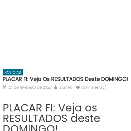
NOTÍCIAS
PLACAR FI: Veja Os RESULTADOS Deste DOMINGO!
Posted
Author
27 de fevereiro de 2023
admin
Comment(0)
on
PLACAR FI: Veja os
RESULTADOS deste
DOMINGO!