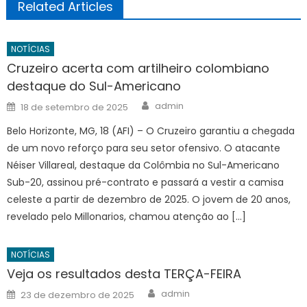
Related Articles
NOTÍCIAS
Cruzeiro acerta com artilheiro colombiano
destaque do Sul-Americano
Author
Posted
admin
18 de setembro de 2025
on
Belo Horizonte, MG, 18 (AFI) – O Cruzeiro garantiu a chegada
de um novo reforço para seu setor ofensivo. O atacante
Néiser Villareal, destaque da Colômbia no Sul-Americano
Sub-20, assinou pré-contrato e passará a vestir a camisa
celeste a partir de dezembro de 2025. O jovem de 20 anos,
revelado pelo Millonarios, chamou atenção ao […]
NOTÍCIAS
Veja os resultados desta TERÇA-FEIRA
Author
Posted
admin
23 de dezembro de 2025
on