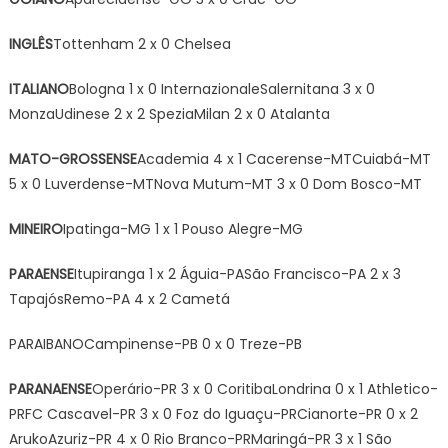
INGLÊS
Tottenham 2 x 0 Chelsea
ITALIANO
Bologna 1 x 0 InternazionaleSalernitana 3 x 0
MonzaUdinese 2 x 2 SpeziaMilan 2 x 0 Atalanta
MATO-GROSSENSE
Academia 4 x 1 Cacerense-MTCuiabá-MT
5 x 0 Luverdense-MTNova Mutum-MT 3 x 0 Dom Bosco-MT
MINEIRO
Ipatinga-MG 1 x 1 Pouso Alegre-MG
PARAENSE
Itupiranga 1 x 2 Águia-PASão Francisco-PA 2 x 3
TapajósRemo-PA 4 x 2 Cametá
PARAIBANOCampinense-PB 0 x 0 Treze-PB
PARANAENSE
Operário-PR 3 x 0 CoritibaLondrina 0 x 1 Athletico-
PRFC Cascavel-PR 3 x 0 Foz do Iguaçu-PRCianorte-PR 0 x 2
ArukoAzuriz-PR 4 x 0 Rio Branco-PRMaringá-PR 3 x 1 São