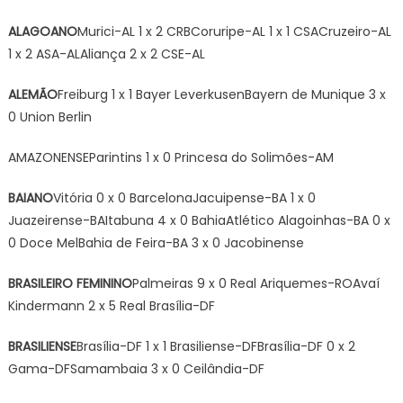
ALAGOANO
Murici-AL 1 x 2 CRBCoruripe-AL 1 x 1 CSACruzeiro-AL
1 x 2 ASA-ALAliança 2 x 2 CSE-AL
ALEMÃO
Freiburg 1 x 1 Bayer LeverkusenBayern de Munique 3 x
0 Union Berlin
AMAZONENSEParintins 1 x 0 Princesa do Solimões-AM
BAIANO
Vitória 0 x 0 BarcelonaJacuipense-BA 1 x 0
Juazeirense-BAItabuna 4 x 0 BahiaAtlético Alagoinhas-BA 0 x
0 Doce MelBahia de Feira-BA 3 x 0 Jacobinense
BRASILEIRO FEMININO
Palmeiras 9 x 0 Real Ariquemes-ROAvaí
Kindermann 2 x 5 Real Brasília-DF
BRASILIENSE
Brasília-DF 1 x 1 Brasiliense-DFBrasília-DF 0 x 2
Gama-DFSamambaia 3 x 0 Ceilândia-DF