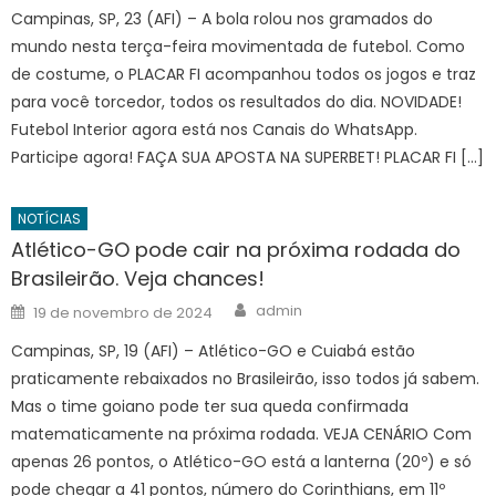
Campinas, SP, 23 (AFI) – A bola rolou nos gramados do
mundo nesta terça-feira movimentada de futebol. Como
de costume, o PLACAR FI acompanhou todos os jogos e traz
para você torcedor, todos os resultados do dia. NOVIDADE!
Futebol Interior agora está nos Canais do WhatsApp.
Participe agora! FAÇA SUA APOSTA NA SUPERBET! PLACAR FI […]
NOTÍCIAS
Atlético-GO pode cair na próxima rodada do
Brasileirão. Veja chances!
Author
Posted
admin
19 de novembro de 2024
on
Campinas, SP, 19 (AFI) – Atlético-GO e Cuiabá estão
praticamente rebaixados no Brasileirão, isso todos já sabem.
Mas o time goiano pode ter sua queda confirmada
matematicamente na próxima rodada. VEJA CENÁRIO Com
apenas 26 pontos, o Atlético-GO está a lanterna (20º) e só
pode chegar a 41 pontos, número do Corinthians, em 11º