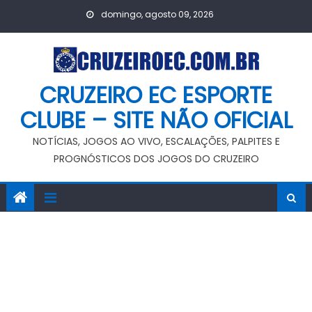
Skip
domingo, agosto 09, 2026
to
content
CRUZEIRO EC ESPORTE
CLUBE – SITE NÃO OFICIAL
NOTÍCIAS, JOGOS AO VIVO, ESCALAÇÕES, PALPITES E
PROGNÓSTICOS DOS JOGOS DO CRUZEIRO