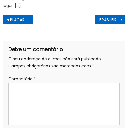
lugar. […]
Navegação
PLACAR FI: Veja os RESULTADOS do SÁBADO!
BRASILEIRO FEMININO: Real Brasília goleia Kindermann por 5 a 2 em Santa Catarina
de
Post
Deixe um comentário
O seu endereço de e-mail não será publicado.
Campos obrigatórios são marcados com
*
Comentário
*