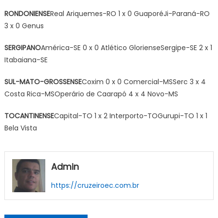
RONDONIENSE
Real Ariquemes-RO 1 x 0 GuaporéJi-Paraná-RO
3 x 0 Genus
SERGIPANO
América-SE 0 x 0 Atlético GlorienseSergipe-SE 2 x 1
Itabaiana-SE
SUL-MATO-GROSSENSE
Coxim 0 x 0 Comercial-MSSerc 3 x 4
Costa Rica-MSOperário de Caarapó 4 x 4 Novo-MS
TOCANTINENSE
Capital-TO 1 x 2 Interporto-TOGurupi-TO 1 x 1
Bela Vista
Admin
https://cruzeiroec.com.br