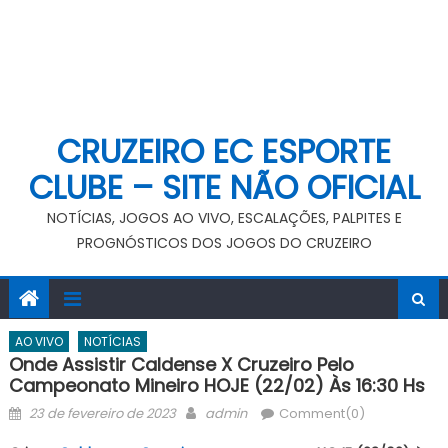
CRUZEIRO EC ESPORTE
CLUBE – SITE NÃO OFICIAL
NOTÍCIAS, JOGOS AO VIVO, ESCALAÇÕES, PALPITES E
PROGNÓSTICOS DOS JOGOS DO CRUZEIRO
AO VIVO
NOTÍCIAS
Onde Assistir Caldense X Cruzeiro Pelo
Campeonato Mineiro HOJE (22/02) Às 16:30 Hs
Posted
Author
23 de fevereiro de 2023
admin
Comment(0)
on