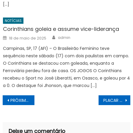
[…]
NOTÍCIAS
Corinthians goleia e assume vice-liderança
Author
Posted
admin
18 de maio de 2025
on
Campinas, SP, 17 (AFI) – O Brasileirão Feminino teve
sequência neste sábado (17) com dois paulistas em campo.
O Corinthians se destacou com goleada, enquanto a
Ferroviária perdeu fora de casa. OS JOGOS O Corinthians
recebeu o Sport no José Liberatti, em Osasco, e goleou por 4
a 0. O destaque foi Jhonson, que marcou […]
Navegação
PRÓXIMOS JOGOS E CLASSIFICAÇÃO DO CAMPEONATO MINEIRO DE 2023: VEJA AQUI
PLACAR FI: Confira todos os RESULTADOS desta QUINTA-FEIRA
de
Post
Deixe um comentário