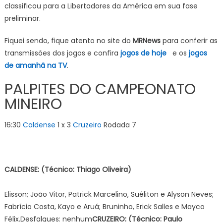
classificou para a Libertadores da América em sua fase
preliminar.
Fiquei sendo, fique atento no site do
MRNews
para conferir as
transmissões dos jogos e confira
jogos de hoje
e os
jogos
de amanhã na TV
.
PALPITES DO CAMPEONATO
MINEIRO
16:30
Caldense
1 x 3
Cruzeiro
Rodada 7
CALDENSE: (Técnico: Thiago Oliveira)
Elisson; João Vitor, Patrick Marcelino, Suéliton e Alyson Neves;
Fabrício Costa, Kayo e Aruá; Bruninho, Erick Salles e Mayco
Félix.Desfalques: nenhum
CRUZEIRO: (Técnico: Paulo