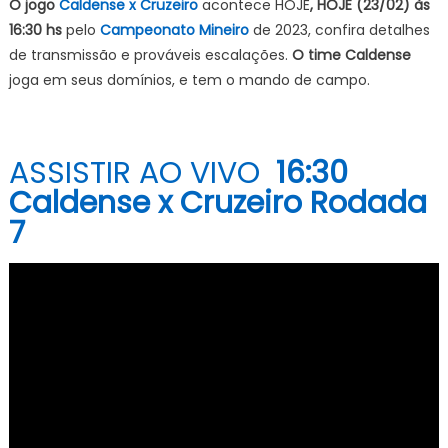
O jogo
Caldense x Cruzeiro
acontece HOJE
, HOJE (23/02) às
16:30 hs
pelo
Campeonato Mineiro
de 2023, confira detalhes
de transmissão e prováveis escalações.
O time Caldense
joga em seus domínios, e tem o mando de campo.
ASSISTIR AO VIVO
16:30
Caldense x Cruzeiro Rodada
7