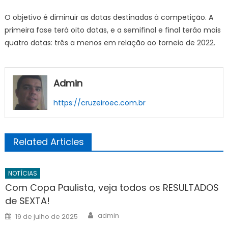
O objetivo é diminuir as datas destinadas à competição. A
primeira fase terá oito datas, e a semifinal e final terão mais
quatro datas: três a menos em relação ao torneio de 2022.
Admin
https://cruzeiroec.com.br
Related Articles
NOTÍCIAS
Com Copa Paulista, veja todos os RESULTADOS
de SEXTA!
Author
Posted
admin
19 de julho de 2025
on