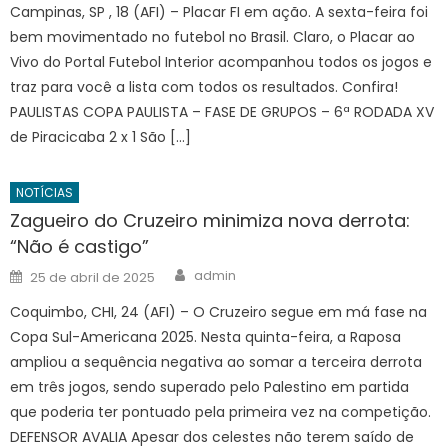
Campinas, SP , 18 (AFI) – Placar FI em ação. A sexta-feira foi
bem movimentado no futebol no Brasil. Claro, o Placar ao
Vivo do Portal Futebol Interior acompanhou todos os jogos e
traz para você a lista com todos os resultados. Confira!
PAULISTAS COPA PAULISTA – FASE DE GRUPOS – 6ª RODADA XV
de Piracicaba 2 x 1 São […]
NOTÍCIAS
Zagueiro do Cruzeiro minimiza nova derrota:
“Não é castigo”
Author
Posted
admin
25 de abril de 2025
on
Coquimbo, CHI, 24 (AFI) – O Cruzeiro segue em má fase na
Copa Sul-Americana 2025. Nesta quinta-feira, a Raposa
ampliou a sequência negativa ao somar a terceira derrota
em três jogos, sendo superado pelo Palestino em partida
que poderia ter pontuado pela primeira vez na competição.
DEFENSOR AVALIA Apesar dos celestes não terem saído de