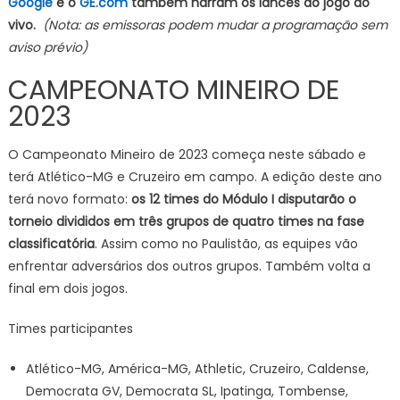
Google
e o
GE.com
também narram os lances do jogo ao
vivo.
(Nota: as emissoras podem mudar a programação sem
aviso prévio)
CAMPEONATO MINEIRO DE
2023
O Campeonato Mineiro de 2023 começa neste sábado e
terá Atlético-MG e Cruzeiro em campo
. A edição deste ano
terá novo formato:
os 12 times do Módulo I disputarão o
torneio divididos em três grupos de quatro times na fase
classificatória
. Assim como no Paulistão, as equipes vão
enfrentar adversários dos outros grupos. Também volta a
final em dois jogos.
Times participantes
Atlético-MG, América-MG, Athletic, Cruzeiro, Caldense,
Democrata GV, Democrata SL, Ipatinga, Tombense,